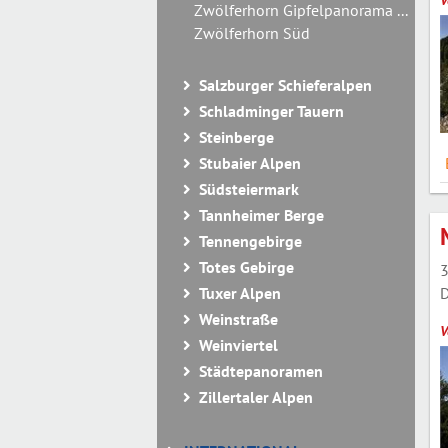
V
Zwölferhorn Gipfelpanorama ...
Zwölferhorn Süd
Salzburger Schieferalpen
Schladminger Tauern
Steinberge
Stubaier Alpen
Südsteiermark
Tannheimer Berge
Tennengebirge
Totes Gebirge
3
D
Tuxer Alpen
Weinstraße
V
Weinviertel
Städtepanoramen
Zillertaler Alpen