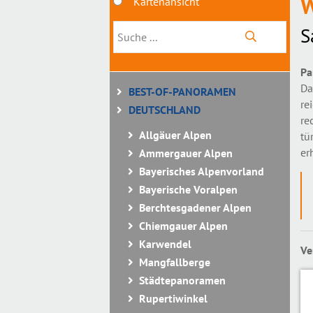
W
Kartenansicht
S
Pa
Da
BEST-OF-PANORAMEN
re
DEUTSCHLAND
re
Allgäuer Alpen
tü
er
Ammergauer Alpen
Bayerisches Alpenvorland
Bayerische Voralpen
Berchtesgadener Alpen
Chiemgauer Alpen
Karwendel
Ve
Mangfallberge
Städtepanoramen
Rupertiwinkel