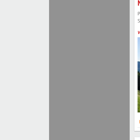
P
S
V