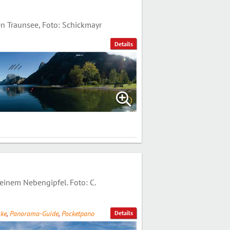
 Traunsee, Foto: Schickmayr
Details
inem Nebengipfel. Foto: C.
ke
,
Panorama-Guide
,
Pocketpano
Details