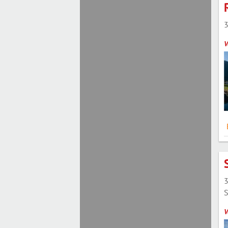
3
V
3
S
V