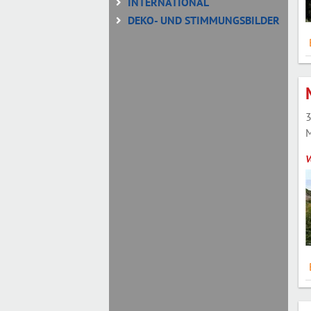
INTERNATIONAL
DEKO- UND STIMMUNGSBILDER
3
M
V