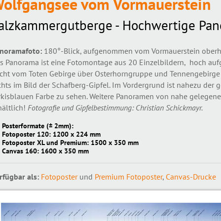
olfgangsee vom Vormauerstein
alzkammergutberge - Hochwertige Pan
noramafoto:
180°-Blick, aufgenommen vom Vormauerstein oberha
s Panorama ist eine Fotomontage aus 20 Einzelbildern, hoch aufge
icht vom Toten Gebirge über Osterhorngruppe und Tennengebirge 
chts im Bild der Schafberg-Gipfel. Im Vordergrund ist nahezu der 
rkisblauen Farbe zu sehen. Weitere Panoramen von nahe gelegene
hältlich!
Fotografie und Gipfelbestimmung: Christian Schickmayr.
Posterformate (± 2mm):
Fotoposter 120: 1200 x 224 mm
Fotoposter XL und Premium: 1500 x 350 mm
Canvas 160: 1600 x 350 mm
rfügbar als:
Fotoposter
und
Premium Fotoposter
,
Canvas-Drucke