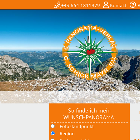
+43 664 1811929
Kontakt
B
So finde ich mein
WUNSCHPANORAMA:
Fotostandpunkt
Region