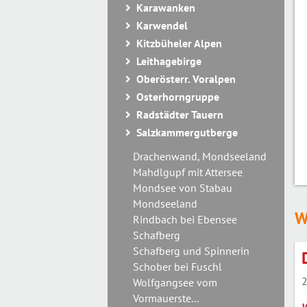
Karawanken
Karwendel
Kitzbüheler Alpen
Leithagebirge
Oberösterr. Voralpen
Osterhorngruppe
Radstädter Tauern
Salzkammergutberge
Drachenwand, Mondseeland
Mahdlgupf mit Attersee
Mondsee von Stabau
Mondseeland
W
Rindbach bei Ebensee
Schafberg
Schafberg und Spinnerin
Schober bei Fuschl
2
Wolfgangsee vom
Vormauerste...