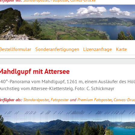
erfügbar als:
Standardposter
,
Fotoposter
,
Canvas-Drucke
Bestellformular
Sonderanfertigungen
Lizenzanfrage
Karte
Mahdlgupf mit Attersee
40°-Panorama vom Mahdlgupf, 1261 m, einem Ausläufer des Hö
urchstieg vom Attersee-Klettersteig. Foto: C. Schickmayr
erfügbar als:
Standardposter
,
Fotoposter
und
Premium Fotoposter
,
Canvas-Druc