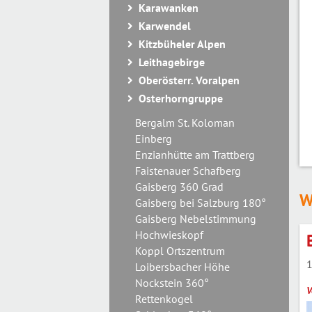
Karawanken
Karwendel
Kitzbüheler Alpen
Leithagebirge
Oberösterr. Voralpen
Osterhorngruppe
Bergalm St. Koloman
Einberg
Enzianhütte am Trattberg
Faistenauer Schafberg
Gaisberg 360 Grad
W
Gaisberg bei Salzburg 180°
Gaisberg Nebelstimmung
Hochwieskopf
Koppl Ortszentrum
1
Loibersbacher Höhe
Nockstein 360°
V
Rettenkogel