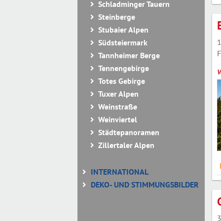
Schladminger Tauern
Steinberge
Stubaier Alpen
1
Südsteiermark
F
Tannheimer Berge
Tennengebirge
V
Totes Gebirge
Tuxer Alpen
Weinstraße
Weinviertel
Städtepanoramen
Zillertaler Alpen
INTERNATIONAL
DEKO- UND STIMMUNGSBILDER
3