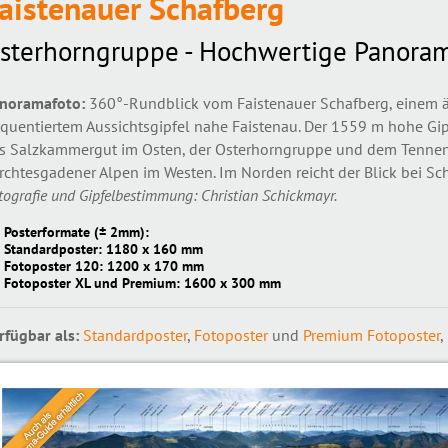
aistenauer Schafberg
sterhorngruppe - Hochwertige Panoram
noramafoto:
360°-Rundblick vom Faistenauer Schafberg, einem äu
equentiertem Aussichtsgipfel nahe Faistenau. Der 1559 m hohe Gipf
s Salzkammergut im Osten, der Osterhorngruppe und dem Tennen
rchtesgadener Alpen im Westen. Im Norden reicht der Blick bei S
tografie und Gipfelbestimmung: Christian Schickmayr.
Posterformate (± 2mm):
Standardposter: 1180 x 160 mm
Fotoposter 120: 1200 x 170 mm
Fotoposter XL und Premium: 1600 x 300 mm
rfügbar als:
Standardposter
,
Fotoposter
und
Premium Fotoposter
,