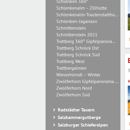
Schlenken 360°
Schlenkenalm – Zillhütte
Schlenkenalm-Trautenstatthü...
Schlenken-Jaganasn
Schmittenstein
Schmittenstein 2021
Trattberg 360° Gipfelpanora...
Trattberg Schröck Ost
Trattberg Schröck Süd
Trattberg West
Trattbergalmen
3
Wieserhörndl – Winter
Zwölferhorn Gipfelpanorama ...
V
Zwölferhorn Nord
Zwölferhorn Süd
Radstädter Tauern
Salzkammergutberge
Salzburger Schieferalpen