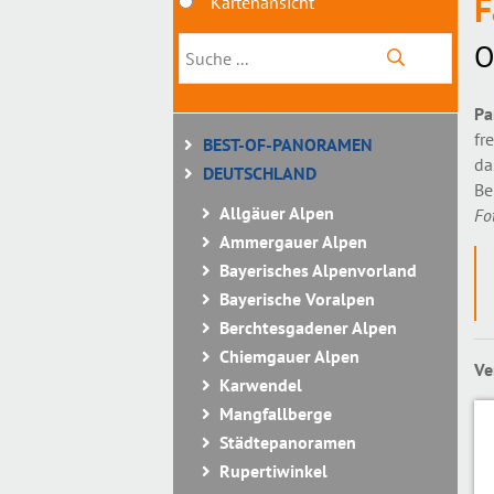
F
Kartenansicht
O
Pa
fr
BEST-OF-PANORAMEN
da
DEUTSCHLAND
Be
Allgäuer Alpen
Fo
Ammergauer Alpen
Bayerisches Alpenvorland
Bayerische Voralpen
Berchtesgadener Alpen
Chiemgauer Alpen
Ve
Karwendel
Mangfallberge
Städtepanoramen
Rupertiwinkel