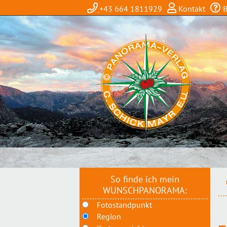
+43 664 1811929
Kontakt
B
So finde ich mein
WUNSCHPANORAMA:
Fotostandpunkt
Region