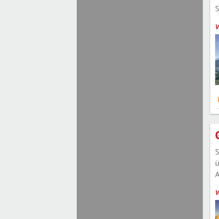
S
V
S
ü
A
V