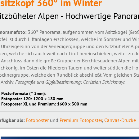
sitzkopf 360° im Winter
itzbüheler Alpen - Hochwertige Panor
noramafoto:
360° Panorama, aufgenommen vom Asitzkogel (Großer 
pfel ist durch Liftanlagen erschlossen, welche im Sommer und Winte
 Uhrzeigersinn von der Venedigergruppe und den Kitzbüheler Al
pen, welche sich auch weit nach Tirol hereinschieben, weiter zu 
 Anschluss dann die große Gruppe der Berchtesgadener Alpen mi
chkönig. Im Osten die Niederen Tauern und weiter südlich die H
ocknergruppe, welche den Rundblick abschließt. Vom gleichen St
 Archiv.
Fotografie und Gipfelbestimmung: Christian Schickmayr.
Posterformate (± 2mm):
Fotoposter 120: 1200 x 180 mm
Fotoposter XL und Premium: 1600 x 300 mm
rfügbar als:
Fotoposter
und
Premium Fotoposter
,
Canvas-Drucke