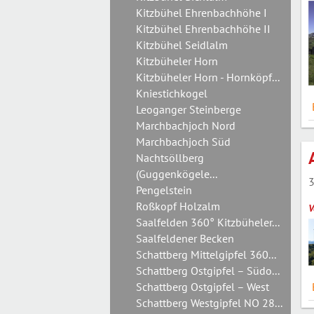
Kitzbühel Ehrenbachhöhe I
Kitzbühel Ehrenbachhöhe II
Kitzbühel Seidlalm
Kitzbüheler Horn
Kitzbüheler Horn - Hornköpf...
Kniestichkogel
Leoganger Steinberge
Marchbachjoch Nord
Marchbachjoch Süd
Nachtsöllberg
(Guggenkögele...
3
Pengelstein
Roßkopf Holzalm
V
Saalfelden 360° Kitzbüheler...
Saalfeldener Becken
Schattberg Mittelgipfel 360...
Schattberg Ostgipfel – Südo...
Schattberg Ostgipfel – West
Schattberg Westgipfel NO 28...