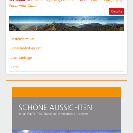
Panorama-Guide
Details
Bestellformular
Sonderanfertigungen
Lizenzanfrage
Karte