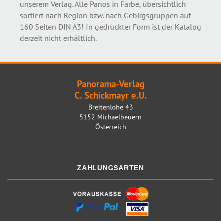
unserem Verlag. Alle Panos in Farbe, übersichtlich
sortiert nach Region bzw. nach Gebirgsgruppen auf
160 Seiten DIN A3! In gedruckter Form ist der Katalog
derzeit nicht erhältlich.
Panorama-Verlag
C. Schickmayr e.U.
Breitenlohe 43
5152 Michaelbeuern
Österreich
ZAHLUNGSARTEN