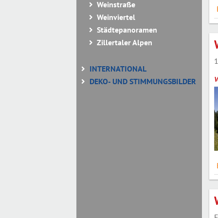
Weinstraße
Weinviertel
Städtepanoramen
Zillertaler Alpen
1
INTERNATIONAL
V
DEKO- UND STIMMUNGSBILDER
E