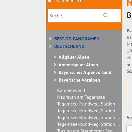
N
Kartenansicht
B
Pa
Ba
BEST-OF-PANORAMEN
Ma
DEUTSCHLAND
10
Allgäuer Alpen
ei
an
Ammergauer Alpen
Sc
Bayerisches Alpenvorland
Bayerische Voralpen
Kampenwand
Neureuth am Tegernsee
Tegernsee-Rundweg, Station ...
Tegernsee-Rundweg, Station ...
Tegernsee-Rundweg, Station ...
Ve
Tegernsee-Rundweg, Station ...
Tutzing am Starnberger See