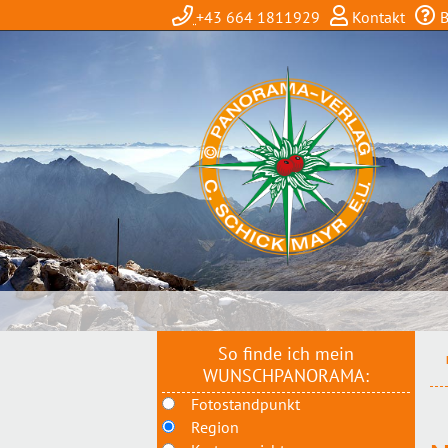
+43 664 1811929
Kontakt
B
So finde ich mein
WUNSCHPANORAMA:
Fotostandpunkt
Region