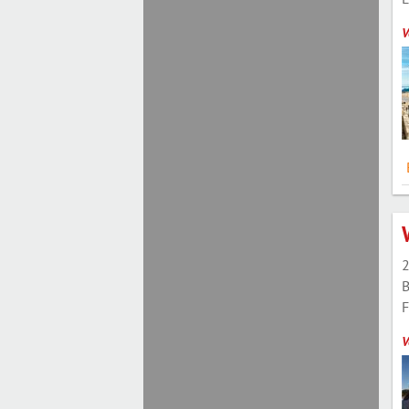
V
2
B
F
V