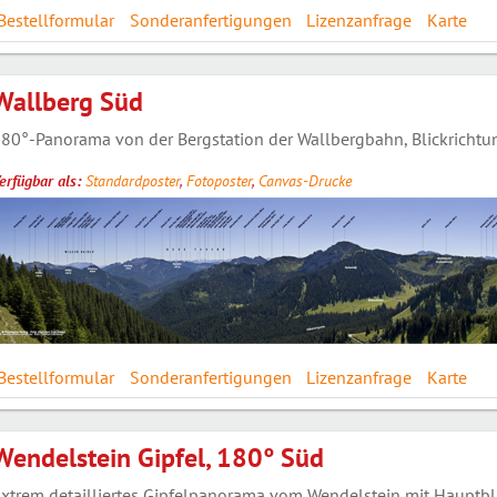
Bestellformular
Sonderanfertigungen
Lizenzanfrage
Karte
Wallberg Süd
80°-Panorama von der Bergstation der Wallbergbahn, Blickrichtun
erfügbar als:
Standardposter
,
Fotoposter
,
Canvas-Drucke
Bestellformular
Sonderanfertigungen
Lizenzanfrage
Karte
Wendelstein Gipfel, 180° Süd
xtrem detailliertes Gipfelpanorama vom Wendelstein mit Hauptbli