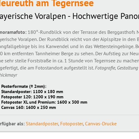
eureuth am Tegernsee
ayerische Voralpen - Hochwertige Pano
noramafoto:
180°-Rundblick von der Terrasse des Berggasthofs N
yerische Voralpen. Der Rundblick reicht von der Aiplspitze in den
ngfallgebirge bis ins Karwendel und in das Wettersteingebirge. Be
0 km entfernten Tannheimer Berge zu sehen. Der Aufstieg zur Ne
ne sehr steile Forststraße in ca. 1 Stunde von Tegernsee zu machen
gefertigt, die am Fotostandort aufgestellt ist.
Fotografie, Gestaltung
hickmayr
Posterformate (± 2mm):
Standardposter: 1100 x 180 mm
Fotoposter 120: 1200 x 190 mm
Fotoposter XL und Premium: 1600 x 300 mm
Canvas 160: 1600 x 250 mm
rfügbar als:
Standardposter
,
Fotoposter
,
Canvas-Drucke