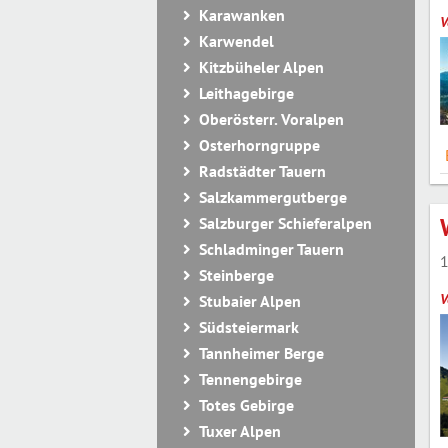
Karawanken
V
Karwendel
Kitzbüheler Alpen
Leithagebirge
Oberösterr. Voralpen
Osterhorngruppe
Radstädter Tauern
Salzkammergutberge
Salzburger Schieferalpen
Schladminger Tauern
1
Steinberge
V
Stubaier Alpen
Südsteiermark
Tannheimer Berge
Tennengebirge
Totes Gebirge
Tuxer Alpen