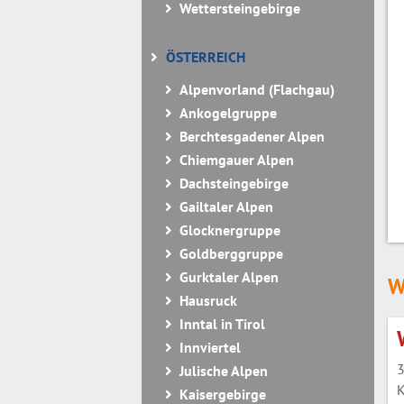
Wettersteingebirge
ÖSTERREICH
Alpenvorland (Flachgau)
Ankogelgruppe
Berchtesgadener Alpen
Chiemgauer Alpen
Dachsteingebirge
Gailtaler Alpen
Glocknergruppe
Goldberggruppe
Gurktaler Alpen
W
Hausruck
Inntal in Tirol
Innviertel
3
Julische Alpen
K
Kaisergebirge