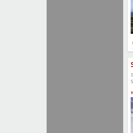
1
S
V