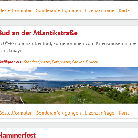
Bestellformular
Sonderanfertigungen
Lizenzanfrage
Karte
Bud an der Atlantikstraße
70°-Panorama über Bud, aufgenommen vom Kriegsmuseum über die 
chickmayr
erfügbar als:
Standardposter
,
Fotoposter
,
Canvas-Drucke
Bestellformular
Sonderanfertigungen
Lizenzanfrage
Karte
Hammerfest