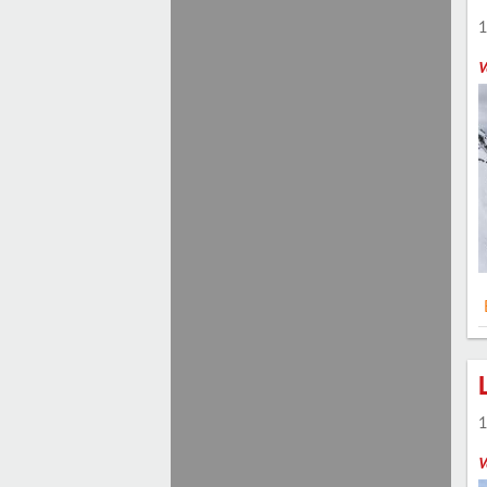
1
V
1
V