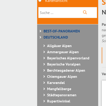
S
Kartenansicht
N
Pa
na
BEST-OF-PANORAMEN
ge
DEUTSCHLAND
Sc
Allgäuer Alpen
Ammergauer Alpen
Bayerisches Alpenvorland
Bayerische Voralpen
Berchtesgadener Alpen
Ve
Chiemgauer Alpen
Karwendel
Mangfallberge
Städtepanoramen
Rupertiwinkel