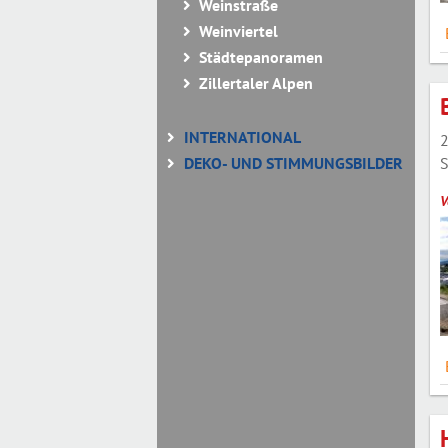
Weinstraße
Weinviertel
Städtepanoramen
Zillertaler Alpen
INTERNATIONAL
2
S
DEKO- UND STIMMUNGSBILDER
V