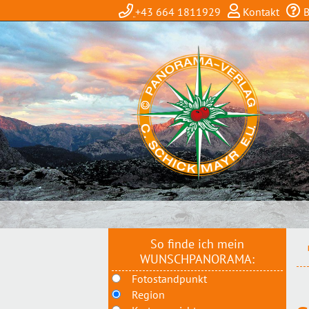
+43 664 1811929
Kontakt
B
So finde ich mein
WUNSCHPANORAMA:
Fotostandpunkt
Region