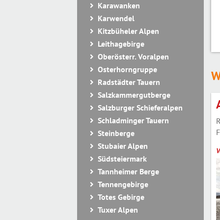
Karawanken
Karwendel
Kitzbüheler Alpen
Leithagebirge
Oberösterr. Voralpen
Osterhorngruppe
W
Radstädter Tauern
Salzkammergutberge
Salzburger Schieferalpen
Schladminger Tauern
R
F
Steinberge
Stubaier Alpen
V
Südsteiermark
Tannheimer Berge
Tennengebirge
Totes Gebirge
Tuxer Alpen