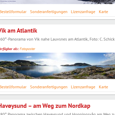
Bestellformular
Sonderanfertigungen
Lizenzanfrage
Karte
Vik am Atlantik
60°-Panorama von Vik nahe Lauvsnes am Atlantik, Foto: C. Schic
erfügbar als:
Fotoposter
Bestellformular
Sonderanfertigungen
Lizenzanfrage
Karte
Havøysund – am Weg zum Nordkap
80° Panorama zwischen Havøysund und Honningsvåg am Weg zum