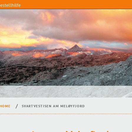
estellhilfe
HOME
SVARTVESTISEN AM MELØYFJORD