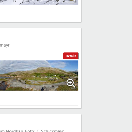
kmayr
Details
 Nordkap. Foto: C. Schickmayr