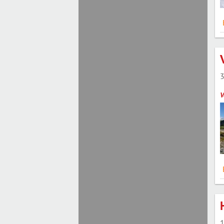
3
V
1