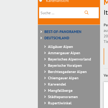
M
Kartenansicht
I
Pa
au
BEST-OF-PANORAMEN
20
DEUTSCHLAND
Ti
Allgäuer Alpen
Ammergauer Alpen
Bayerisches Alpenvorland
Bayerische Voralpen
Berchtesgadener Alpen
Ve
Chiemgauer Alpen
Karwendel
Mangfallberge
Städtepanoramen
Rupertiwinkel