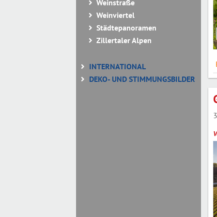
Weinstraße
Weinviertel
Städtepanoramen
Zillertaler Alpen
INTERNATIONAL
DEKO- UND STIMMUNGSBILDER
3
V