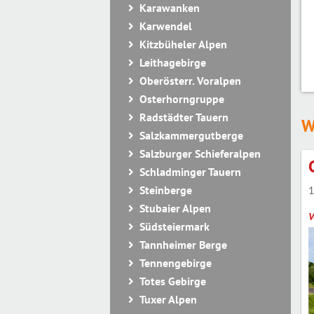
Karawanken
Karwendel
Kitzbüheler Alpen
Leithagebirge
Oberösterr. Voralpen
Osterhorngruppe
Radstädter Tauern
W
Salzkammergutberge
Salzburger Schieferalpen
Schladminger Tauern
1
Steinberge
Stubaier Alpen
V
Südsteiermark
Tannheimer Berge
Tennengebirge
Totes Gebirge
Tuxer Alpen