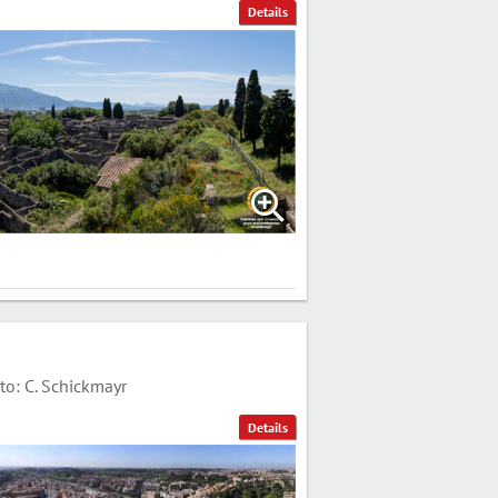
Details
o: C. Schickmayr
Details