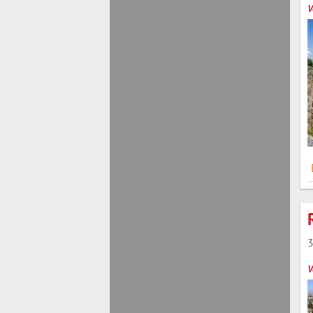
V
3
V