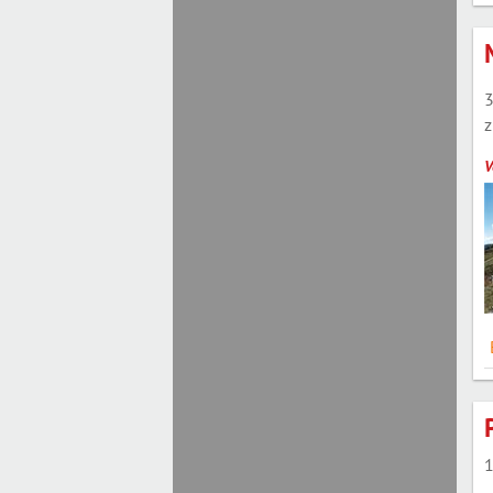
3
z
V
1