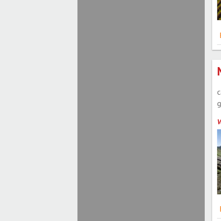
c
g
V