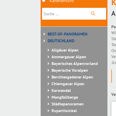
K
Kartenansicht
A
Pa
Wi
BEST-OF-PANORAMEN
St
DEUTSCHLAND
Te
Allgäuer Alpen
Os
Ve
Ammergauer Alpen
Sc
Bayerisches Alpenvorland
Bayerische Voralpen
Berchtesgadener Alpen
Chiemgauer Alpen
Karwendel
Ve
Mangfallberge
Städtepanoramen
Rupertiwinkel