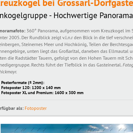
reuzkogel bei Grossarl-Dorfgaste
nkogelgruppe - Hochwertige Panorama
noramafoto:
360° Panorama, aufgenommen vom Kreuzkogel im Ski
nter 2005. Der Rundblick zeigt v.l.n.r den Blick in die tief verschn
einbergen, Steinernes Meer und Hochkönig, Teilen der Berchtesga
nnengebirge, unten liegt das Großarltal, daneben das Ellmautal u
ten die Radstädter Tauern, gefolgt von den Hohen Tauern mit Sch
nedigergruppe. Rechts führt der Tiefblick in das Gasteinertal.
Fotog
hickmayr.
Posterformate (± 2mm):
Fotoposter 120: 1200 x 140 mm
Fotoposter XL und Premium: 1600 x 300 mm
rfügbar als:
Fotoposter