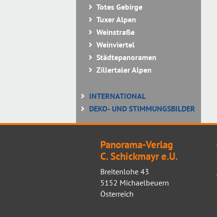
Totes Gebirge
Tuxer Alpen
Weinstraße
Weinviertel
Städtepanoramen
Zillertaler Alpen
INTERNATIONAL
DEKO- UND STIMMUNGSBILDER
Panorama-Verlag
C. Schickmayr e.U.
Breitenlohe 43
5152 Michaelbeuern
Österreich