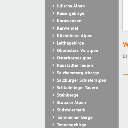
Julische Alpen
Kaisergebirge
Karawanken
Karwendel
Kitzbüheler Alpen
Leithagebirge
W
Oberösterr. Voralpen
Es
Osterhorngruppe
Radstädter Tauern
Salzkammergutberge
Salzburger Schieferalpen
Schladminger Tauern
Steinberge
Stubaier Alpen
Südsteiermark
Tannheimer Berge
Tennengebirge