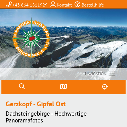
+43 664 1811929
Kontakt
Bestellhilfe
NAVIGATION
Gerzkopf - Gipfel Ost
Dachsteingebirge - Hochwertige
Panoramafotos