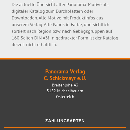
Die aktuelle Übersicht aller Panorama-Motive als
digitaler Katalog zum Durchblättern oder
Downloaden. Alle Motive mit Produktinfos aus
unserem Verlag. Alle Panos in Farbe, übersichtlich
sortiert nach Region bzw. nach Gebirgsgruppen auf
160 Seiten DIN A3! In gedruckter Form ist der Katalog
derzeit nicht erhältlich.
Panorama-Verlag
C. Schickmayr e.U.
Breitenlohe 43
5152 Michaelbeuern
Österreich
ZAHLUNGSARTEN