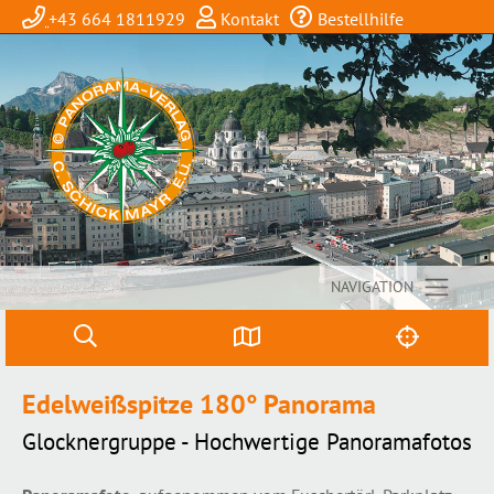
+43 664 1811929
Kontakt
Bestellhilfe
NAVIGATION
Edelweißspitze 180° Panorama
Glocknergruppe - Hochwertige Panoramafotos