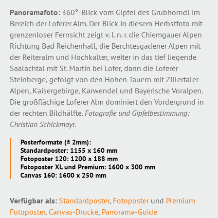
Panoramafoto:
360°-Blick vom Gipfel des Grubhörndl im
Bereich der Loferer Alm. Der Blick in diesem Herbstfoto mit
grenzenloser Fernsicht zeigt v. l. n. r. die Chiemgauer Alpen
Richtung Bad Reichenhall, die Berchtesgadener Alpen mit
der Reiteralm und Hochkalter, weiter in das tief liegende
Saalachtal mit St. Martin bei Lofer, dann die Loferer
Steinberge, gefolgt von den Hohen Tauern mit Zillertaler
Alpen, Kaisergebirge, Karwendel und Bayerische Voralpen.
Die großflächige Loferer Alm dominiert den Vordergrund in
der rechten Bildhälfte.
Fotografie und Gipfelbestimmung:
Christian Schickmayr.
Posterformate (± 2mm):
Standardposter: 1155 x 160 mm
Fotoposter 120: 1200 x 188 mm
Fotoposter XL und Premium: 1600 x 300 mm
Canvas 160: 1600 x 250 mm
Verfügbar als:
Standardposter
,
Fotoposter
und
Premium
Fotoposter
,
Canvas-Drucke
,
Panorama-Guide