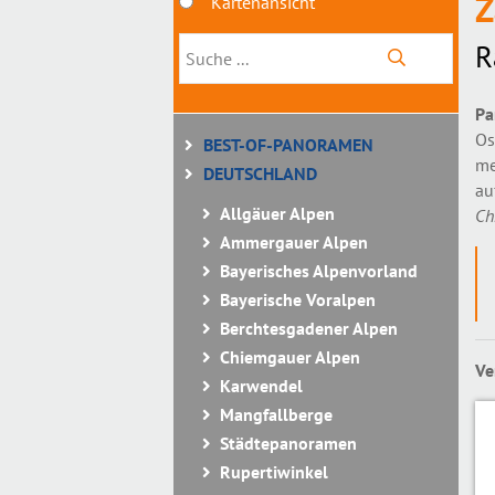
Z
Kartenansicht
R
Pa
Os
BEST-OF-PANORAMEN
me
DEUTSCHLAND
au
Allgäuer Alpen
Ch
Ammergauer Alpen
Bayerisches Alpenvorland
Bayerische Voralpen
Berchtesgadener Alpen
Chiemgauer Alpen
Ve
Karwendel
Mangfallberge
Städtepanoramen
Rupertiwinkel