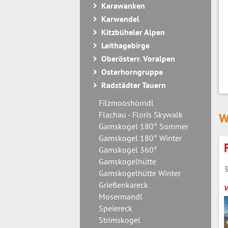
Karawanken
Karwendel
Kitzbüheler Alpen
Leithagebirge
Oberösterr. Voralpen
Osterhorngruppe
Radstädter Tauern
Filzmooshörndl
Flachau - Floris Skywalk
W
Gamskogel 180° Sommer
Gamskogel 180° Winter
Gamskogel 360°
Gamskogelhütte
3
Gamskogelhütte Winter
Grießenkareck
V
Mosermandl
Speiereck
Strimskogel