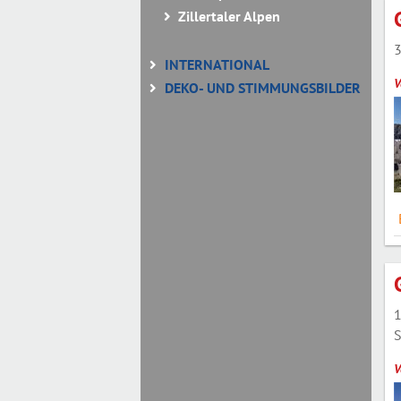
Zillertaler Alpen
3
INTERNATIONAL
V
DEKO- UND STIMMUNGSBILDER
1
S
V