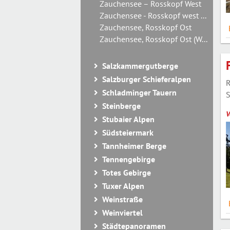
Zauchensee – Rosskopf West
Zauchensee - Rosskopf west ...
Zauchensee, Rosskopf Ost
Zauchensee, Rosskopf Ost (W...
Salzkammergutberge
Salzburger Schieferalpen
R
Schladminger Tauern
S
Steinberge
V
Stubaier Alpen
Südsteiermark
Tannheimer Berge
Tennengebirge
Totes Gebirge
Tuxer Alpen
Weinstraße
Weinviertel
Städtepanoramen