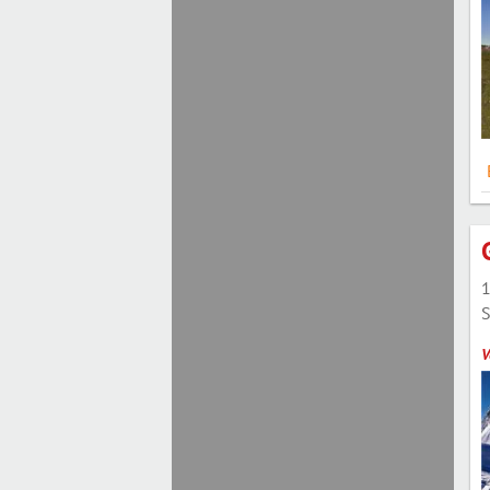
1
S
V