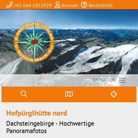
+43 664 1811929
Kontakt
Bestellhilfe
NAVIGATION
Hofpürglhütte nord
Dachsteingebirge - Hochwertige
Panoramafotos