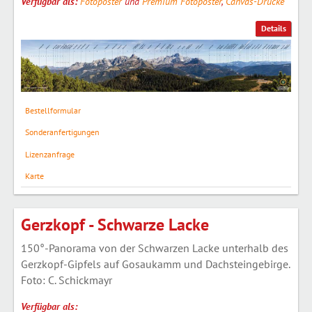
Verfügbar als:
Fotoposter
und
Premium Fotoposter
,
Canvas-Drucke
Details
Bestellformular
Sonderanfertigungen
Lizenzanfrage
Karte
Gerzkopf - Schwarze Lacke
150°-Panorama von der Schwarzen Lacke unterhalb des
Gerzkopf-Gipfels auf Gosaukamm und Dachsteingebirge.
Foto: C. Schickmayr
Verfügbar als: