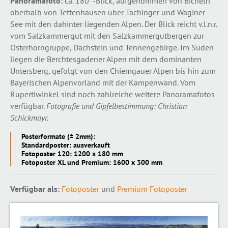
Panoramafoto:
ca. 180°-Blick, aufgenommen von Bicheln
oberhalb von Tettenhausen über Tachinger und Waginer
See mit den dahinter liegenden Alpen. Der Blick reicht v.l.n.r.
vom Salzkammergut mit den Salzkammergutbergen zur
Osterhorngruppe, Dachstein und Tennengebirge. Im Süden
liegen die Berchtesgadener Alpen mit dem dominanten
Untersberg, gefolgt von den Chiemgauer Alpen bis hin zum
Bayerischen Alpenvorland mit der Kampenwand. Vom
Rupertiwinkel sind noch zahlreiche weitere Panoramafotos
verfügbar.
Fotografie und Gipfelbestimmung: Christian
Schickmayr.
Posterformate (± 2mm):
Standardposter: ausverkauft
Fotoposter 120: 1200 x 180 mm
Fotoposter XL und Premium: 1600 x 300 mm
Verfügbar als:
Fotoposter
und
Premium Fotoposter