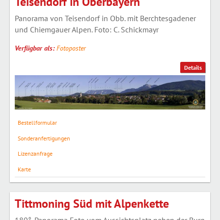
Teisendorf in Oberbayern
Panorama von Teisendorf in Obb. mit Berchtesgadener
und Chiemgauer Alpen. Foto: C. Schickmayr
Verfügbar als:
Fotoposter
Details
Bestellformular
Sonderanfertigungen
Lizenzanfrage
Karte
Tittmoning Süd mit Alpenkette
180°-Panorama Foto vom Aussichtsplatz neben der Burg