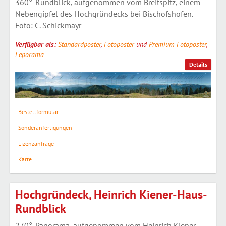
360°-Rundblick, aufgenommen vom Breitspitz, einem
Nebengipfel des Hochgründecks bei Bischofshofen.
Foto: C. Schickmayr
Verfügbar als:
Standardposter
,
Fotoposter
und
Premium Fotoposter
,
Leporama
Details
Bestellformular
Sonderanfertigungen
Lizenzanfrage
Karte
Hochgründeck, Heinrich Kiener-Haus-
Rundblick
270°-Panorama, aufgenommen vom Heinrich Kiener