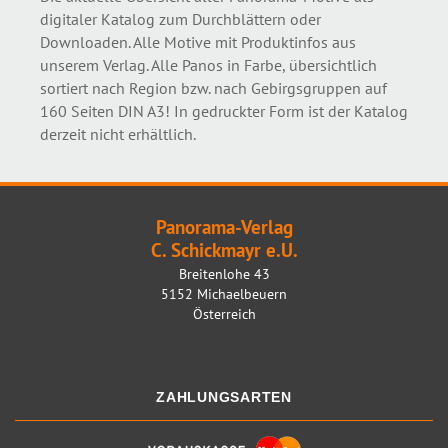
digitaler Katalog zum Durchblättern oder
Downloaden. Alle Motive mit Produktinfos aus
unserem Verlag. Alle Panos in Farbe, übersichtlich
sortiert nach Region bzw. nach Gebirgsgruppen auf
160 Seiten DIN A3! In gedruckter Form ist der Katalog
derzeit nicht erhältlich.
Panorama-Verlag
C. Schickmayr e.U.
Breitenlohe 43
5152 Michaelbeuern
Österreich
ZAHLUNGSARTEN