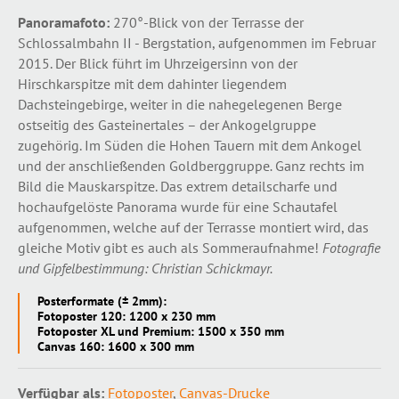
Panoramafoto:
270°-Blick von der Terrasse der
Schlossalmbahn II - Bergstation, aufgenommen im Februar
2015. Der Blick führt im Uhrzeigersinn von der
Hirschkarspitze mit dem dahinter liegendem
Dachsteingebirge, weiter in die nahegelegenen Berge
ostseitig des Gasteinertales – der Ankogelgruppe
zugehörig. Im Süden die Hohen Tauern mit dem Ankogel
und der anschließenden Goldberggruppe
.
Ganz rechts im
Bild die Mauskarspitze. Das extrem detailscharfe und
hochaufgelöste Panorama wurde für eine Schautafel
aufgenommen, welche auf der Terrasse montiert wird, das
gleiche Motiv gibt es auch als Sommeraufnahme!
Fotografie
und Gipfelbestimmung: Christian Schickmayr.
Posterformate (± 2mm):
Fotoposter 120: 1200 x 230 mm
Fotoposter XL und Premium: 1500 x 350 mm
Canvas 160: 1600 x 300 mm
Verfügbar als:
Fotoposter
,
Canvas-Drucke