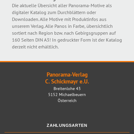
Die aktuelle Übersicht aller Panorama-Motive als
digitaler Katalog zum Durchblättern oder
Downloaden. Alle Motive mit Produktinfos aus
unserem Verlag. Alle Panos in Farbe, übersichtlich
sortiert nach Region bzw. nach Gebirgsgruppen auf
160 Seiten DIN A3! In gedruckter Form ist der Katalog
derzeit nicht erhältlich.
Panorama-Verlag
C. Schickmayr e.U.
Breitenlohe 43
5152 Michaelbeuern
Österreich
ZAHLUNGSARTEN