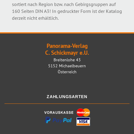
sortiert nach Region bzw. nach Gebirgsgruppen auf
160 Seiten DIN A3! In gedruckter Form ist der Katalog
derzeit nicht erhältlich.
Panorama-Verlag
C. Schickmayr e.U.
Breitenlohe 43
5152 Michaelbeuern
Österreich
ZAHLUNGSARTEN