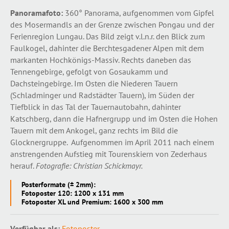
Panoramafoto:
360° Panorama, aufgenommen vom Gipfel
des Mosermandls an der Grenze zwischen Pongau und der
Ferienregion Lungau. Das Bild zeigt v.l.n.r. den Blick zum
Faulkogel, dahinter die Berchtesgadener Alpen mit dem
markanten Hochkönigs-Massiv. Rechts daneben das
Tennengebirge, gefolgt von Gosaukamm und
Dachsteingebirge. Im Osten die Niederen Tauern
(Schladminger und Radstädter Tauern), im Süden der
Tiefblick in das Tal der Tauernautobahn, dahinter
Katschberg, dann die Hafnergrupp und im Osten die Hohen
Tauern mit dem Ankogel, ganz rechts im Bild die
Glocknergruppe. Aufgenommen im April 2011 nach einem
anstrengenden Aufstieg mit Tourenskiern von Zederhaus
herauf.
Fotografie: Christian Schickmayr.
Posterformate (± 2mm):
Fotoposter 120: 1200 x 131 mm
Fotoposter XL und Premium: 1600 x 300 mm
Verfügbar als:
Fotoposter