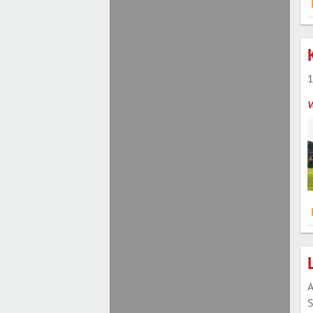
1
V
A
S