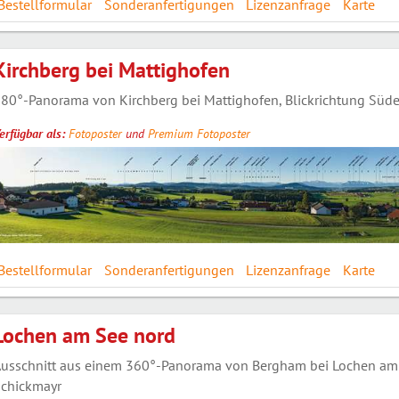
Bestellformular
Sonderanfertigungen
Lizenzanfrage
Karte
Kirchberg bei Mattighofen
80°-Panorama von Kirchberg bei Mattighofen, Blickrichtung Süden
erfügbar als:
Fotoposter
und
Premium Fotoposter
Bestellformular
Sonderanfertigungen
Lizenzanfrage
Karte
Lochen am See nord
usschnitt aus einem 360°-Panorama von Bergham bei Lochen am S
chickmayr