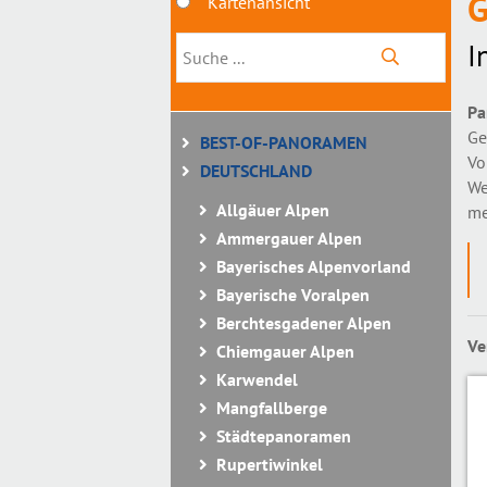
G
Kartenansicht
I
Pa
Ge
BEST-OF-PANORAMEN
Vo
DEUTSCHLAND
We
Allgäuer Alpen
me
Ammergauer Alpen
Bayerisches Alpenvorland
Bayerische Voralpen
Berchtesgadener Alpen
Ve
Chiemgauer Alpen
Karwendel
Mangfallberge
Städtepanoramen
Rupertiwinkel