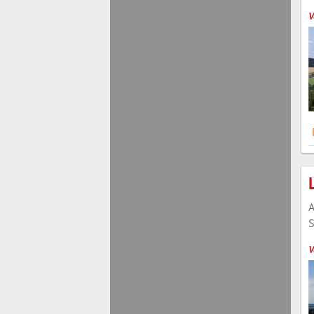
V
A
S
V