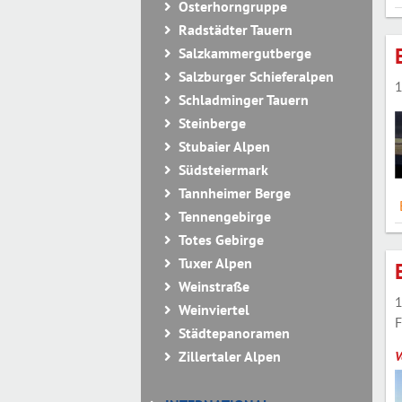
Osterhorngruppe
Radstädter Tauern
Salzkammergutberge
Salzburger Schieferalpen
1
Schladminger Tauern
Steinberge
Stubaier Alpen
Südsteiermark
Tannheimer Berge
Tennengebirge
Totes Gebirge
Tuxer Alpen
Weinstraße
1
Weinviertel
F
Städtepanoramen
Zillertaler Alpen
V