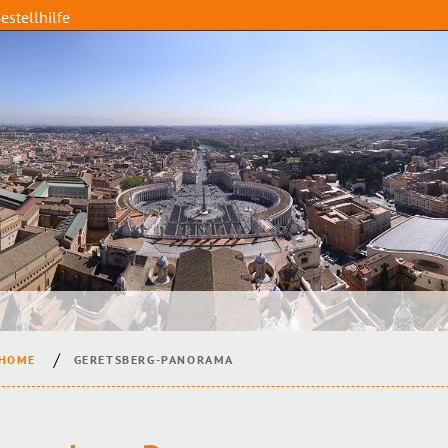
estellhilfe
HOME
GERETSBERG-PANORAMA