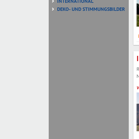
INTERNATIONAL
DEKO- UND STIMMUNGSBILDER
R
N
V