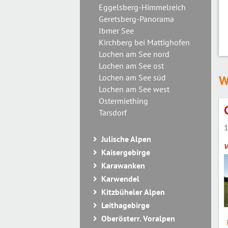
Eggelsberg-Himmelreich
Geretsberg-Panorama
Ibmer See
Kirchberg bei Mattighofen
Lochen am See nord
Lochen am See ost
Lochen am See süd
W
Lochen am See west
Ostermiething
Tarsdorf
1
Julische Alpen
V
Kaisergebirge
Karawanken
Karwendel
Kitzbüheler Alpen
Leithagebirge
Oberösterr. Voralpen