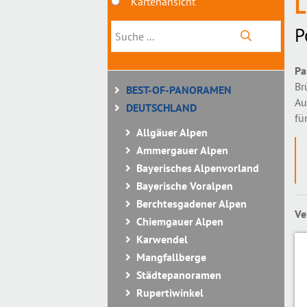
L
Kartenansicht
P
Pa
Br
BEST-OF-PANORAMEN
Au
DEUTSCHLAND
fü
Allgäuer Alpen
Ammergauer Alpen
Bayerisches Alpenvorland
Bayerische Voralpen
Berchtesgadener Alpen
Ve
Chiemgauer Alpen
Karwendel
Mangfallberge
Städtepanoramen
Rupertiwinkel