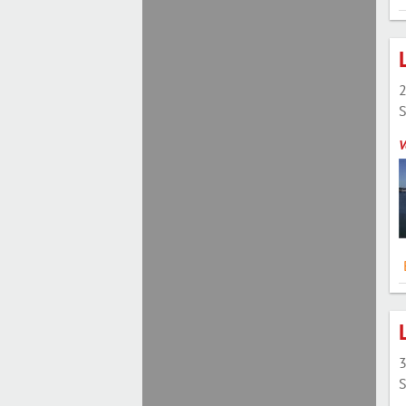
2
S
V
3
S