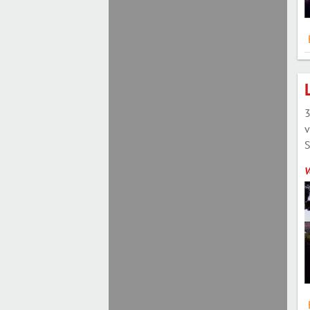
3
v
S
V