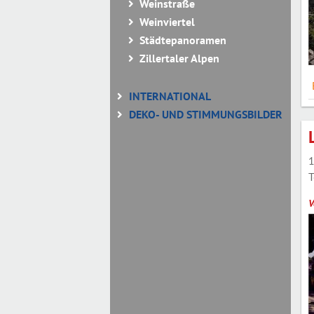
Weinstraße
Weinviertel
Städtepanoramen
Zillertaler Alpen
INTERNATIONAL
DEKO- UND STIMMUNGSBILDER
1
T
V