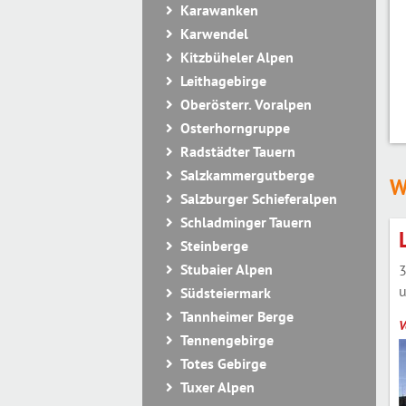
Karawanken
Karwendel
Kitzbüheler Alpen
Leithagebirge
Oberösterr. Voralpen
Osterhorngruppe
Radstädter Tauern
Salzkammergutberge
W
Salzburger Schieferalpen
Schladminger Tauern
Steinberge
Stubaier Alpen
3
u
Südsteiermark
Tannheimer Berge
V
Tennengebirge
Totes Gebirge
Tuxer Alpen