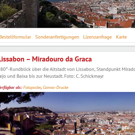
Bestellformular
Sonderanfertigungen
Lizenzanfrage
Karte
Lissabon – Miradouro da Graca
80°-Rundblick über die Altstadt von Lissabon, Standpunkt Mirado
ejo und Baixa bis zur Neustadt. Foto: C. Schickmayr
erfügbar als:
Fotoposter
,
Canvas-Drucke