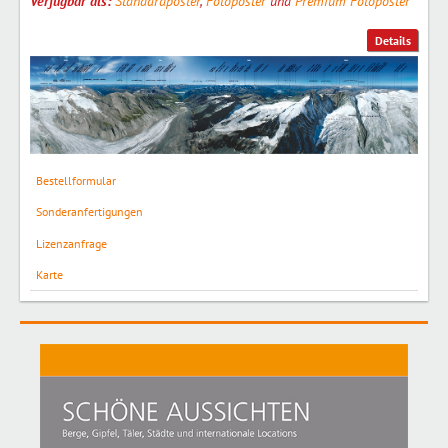
Verfügbar als:
Standardposter
,
Fotoposter
und
Premium Fotoposter
Details
Bestellformular
Sonderanfertigungen
Lizenzanfrage
Karte