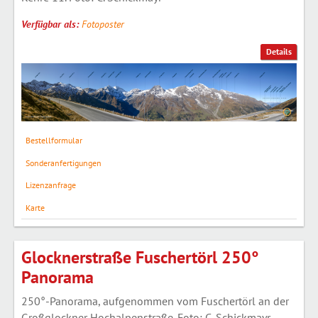
Verfügbar als:
Fotoposter
Details
Bestellformular
Sonderanfertigungen
Lizenzanfrage
Karte
Glocknerstraße Fuschertörl 250°
Panorama
250°-Panorama, aufgenommen vom Fuschertörl an der
Großglockner Hochalpenstraße. Foto: C. Schickmayr