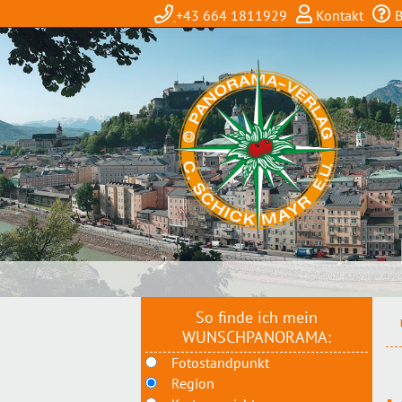
+43 664 1811929
Kontakt
B
So finde ich mein
WUNSCHPANORAMA:
Fotostandpunkt
Region