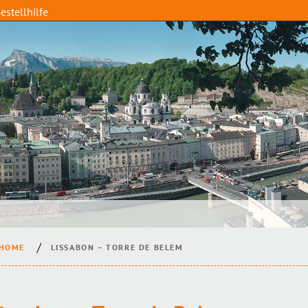
estellhilfe
HOME
LISSABON – TORRE DE BELEM