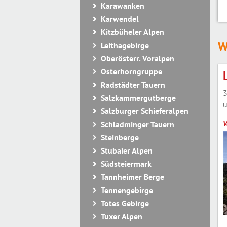
Karawanken
Karwendel
Kitzbüheler Alpen
W
Leithagebirge
Oberösterr. Voralpen
Osterhorngruppe
Radstädter Tauern
3
Salzkammergutberge
u
Salzburger Schieferalpen
V
Schladminger Tauern
Steinberge
Stubaier Alpen
Südsteiermark
Tannheimer Berge
Tennengebirge
Totes Gebirge
Tuxer Alpen