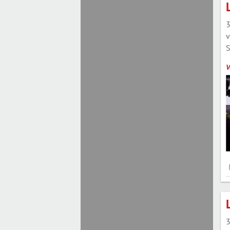
3
v
S
V
3