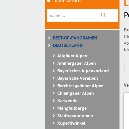
L
Kartenansicht
P
Pa
Uf
BEST-OF-PANORAMEN
Ab
DEUTSCHLAND
Id
Allgäuer Alpen
Ammergauer Alpen
Bayerisches Alpenvorland
Bayerische Voralpen
Ve
Berchtesgadener Alpen
Chiemgauer Alpen
Karwendel
Mangfallberge
Städtepanoramen
Rupertiwinkel