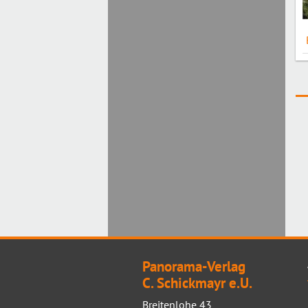
Panorama-Verlag
C. Schickmayr e.U.
Breitenlohe 43