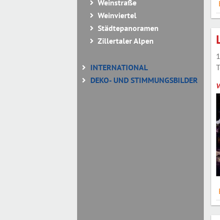
Weinstraße
Weinviertel
Städtepanoramen
Zillertaler Alpen
1
T
INTERNATIONAL
DEKO- UND STIMMUNGSBILDER
V