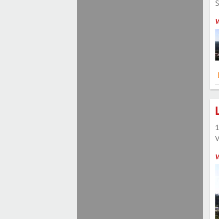
S
V
1
V
V