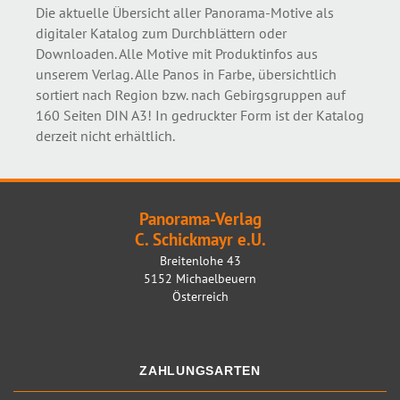
Die aktuelle Übersicht aller Panorama-Motive als
digitaler Katalog zum Durchblättern oder
Downloaden. Alle Motive mit Produktinfos aus
unserem Verlag. Alle Panos in Farbe, übersichtlich
sortiert nach Region bzw. nach Gebirgsgruppen auf
160 Seiten DIN A3! In gedruckter Form ist der Katalog
derzeit nicht erhältlich.
Panorama-Verlag
C. Schickmayr e.U.
Breitenlohe 43
5152 Michaelbeuern
Österreich
ZAHLUNGSARTEN