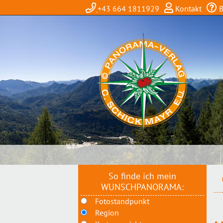
+43 664 1811929
Kontakt
B
So finde ich mein
WUNSCHPANORAMA:
Fotostandpunkt
Region