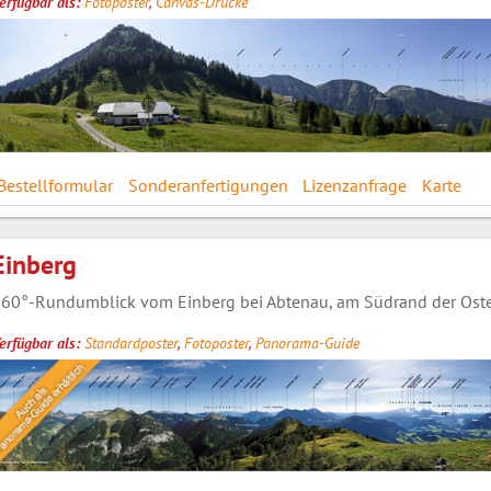
erfügbar als:
Fotoposter
,
Canvas-Drucke
Bestellformular
Sonderanfertigungen
Lizenzanfrage
Karte
Einberg
60°-Rundumblick vom Einberg bei Abtenau, am Südrand der Oster
erfügbar als:
Standardposter
,
Fotoposter
,
Panorama-Guide