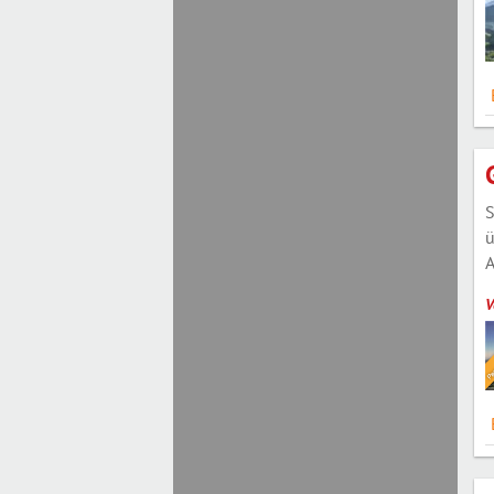
S
ü
A
V