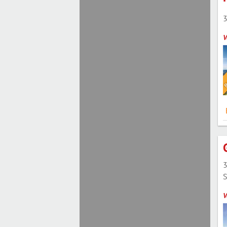
3
V
3
S
V