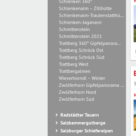
V
Schlenken 360°
Schlenkenalm – Zillhütte
Schlenkenalm-Trautenstatthü...
Schlenken-Jaganasn
Schmittenstein
Schmittenstein 2021
Trattberg 360° Gipfelpanora...
Trattberg Schröck Ost
Trattberg Schröck Süd
Trattberg West
Trattbergalmen
Wieserhörndl – Winter
3
Zwölferhorn Gipfelpanorama ...
Zwölferhorn Nord
V
Zwölferhorn Süd
Radstädter Tauern
Salzkammergutberge
Salzburger Schieferalpen