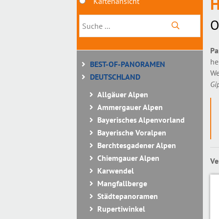
H
Kartenansicht
O
Pa
he
BEST-OF-PANORAMEN
We
DEUTSCHLAND
Gi
Allgäuer Alpen
Ammergauer Alpen
Bayerisches Alpenvorland
Bayerische Voralpen
Berchtesgadener Alpen
Chiemgauer Alpen
Ve
Karwendel
Mangfallberge
Städtepanoramen
Rupertiwinkel