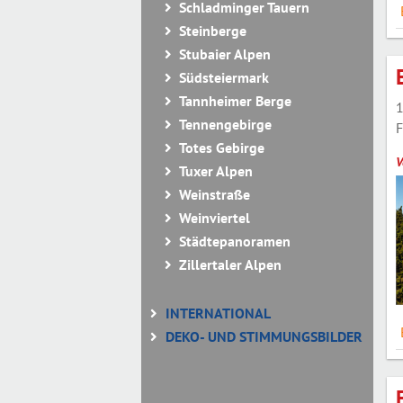
Schladminger Tauern
Steinberge
Stubaier Alpen
Südsteiermark
Tannheimer Berge
1
Tennengebirge
F
Totes Gebirge
V
Tuxer Alpen
Weinstraße
Weinviertel
Städtepanoramen
Zillertaler Alpen
INTERNATIONAL
DEKO- UND STIMMUNGSBILDER