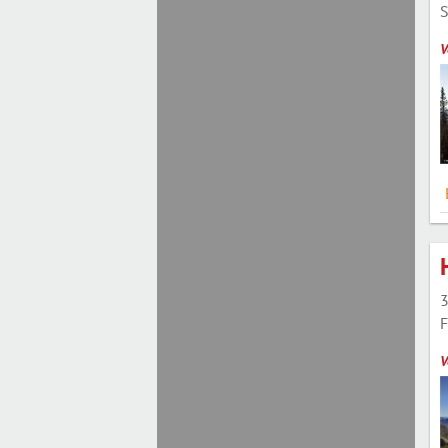
S
V
3
F
V