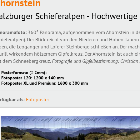
hornstein
alzburger Schieferalpen - Hochwertige
noramafoto:
360° Panorama, aufgenommen vom Ahornstein in den
hieferalpen). Der Blick reicht von den Niederen und Hohen Tauer
pen, die Leoganger und Loferer Steinberge schließen an. Der mäc
urill wirkendem hölzernem Gipfelkreuz. Der Ahornstein ist auch ei
t dem Schneebergkreuz.
Fotografie und Gipfelbestimmung: Christian
Posterformate (± 2mm):
Fotoposter 120: 1200 x 140 mm
Fotoposter XL und Premium: 1600 x 300 mm
rfügbar als:
Fotoposter