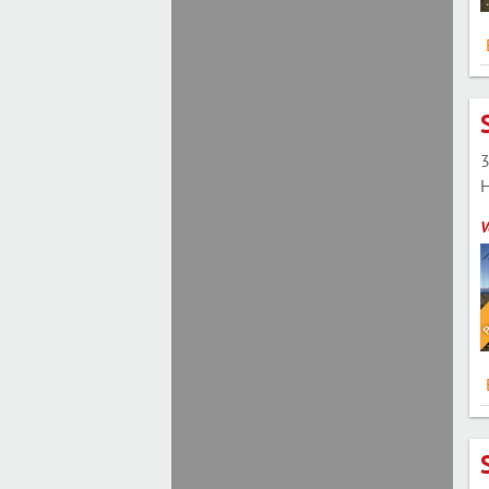
3
H
V