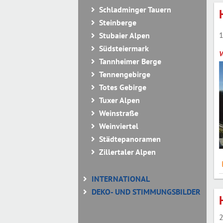
Schladminger Tauern
Steinberge
1
Stubaier Alpen
Südsteiermark
V
Tannheimer Berge
Tennengebirge
Totes Gebirge
Tuxer Alpen
Weinstraße
Weinviertel
Städtepanoramen
Zillertaler Alpen
INTERNATIONAL
DEKO- UND STIMMUNGSBILDER
2