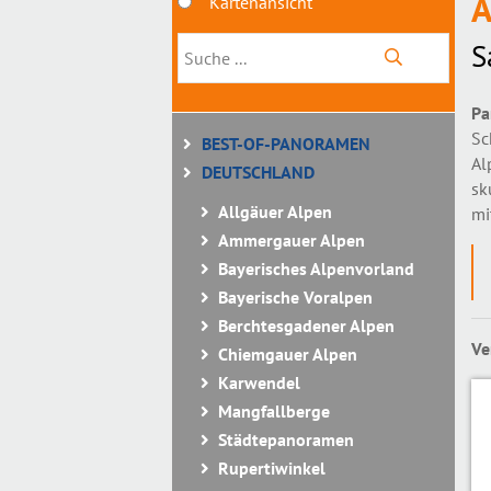
A
Kartenansicht
S
Pa
Sc
BEST-OF-PANORAMEN
Al
DEUTSCHLAND
sk
Allgäuer Alpen
mi
Ammergauer Alpen
Bayerisches Alpenvorland
Bayerische Voralpen
Berchtesgadener Alpen
Ve
Chiemgauer Alpen
Karwendel
Mangfallberge
Städtepanoramen
Rupertiwinkel