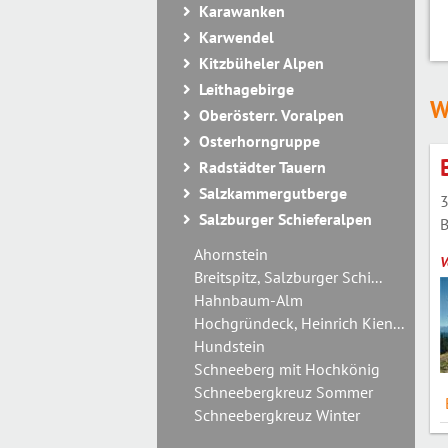
Karawanken
Karwendel
Kitzbüheler Alpen
Leithagebirge
W
Oberösterr. Voralpen
Osterhorngruppe
Radstädter Tauern
Salzkammergutberge
3
Salzburger Schieferalpen
B
Ahornstein
V
Breitspitz, Salzburger Schi...
Hahnbaum-Alm
Hochgründeck, Heinrich Kien...
Hundstein
Schneeberg mit Hochkönig
Schneebergkreuz Sommer
Schneebergkreuz Winter