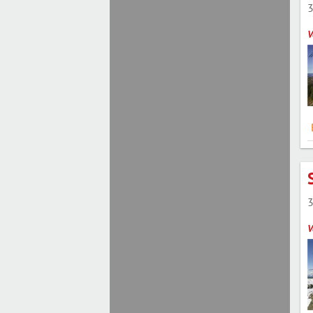
3
V
3
V