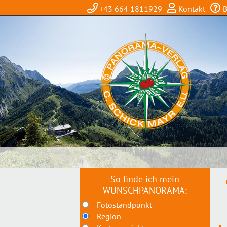
+43 664 1811929
Kontakt
B
So finde ich mein
WUNSCHPANORAMA:
Fotostandpunkt
Region