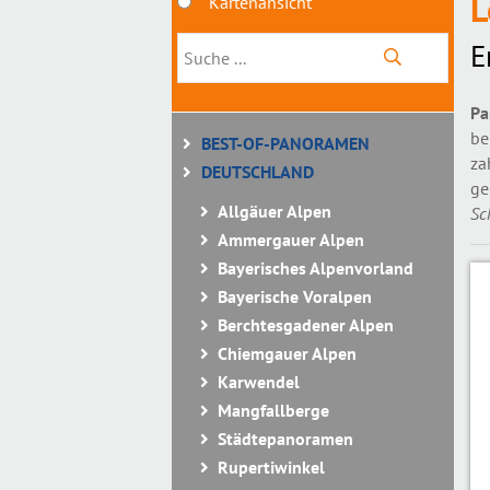
L
Kartenansicht
E
Pa
be
BEST-OF-PANORAMEN
za
DEUTSCHLAND
ge
Allgäuer Alpen
Sc
Ammergauer Alpen
Bayerisches Alpenvorland
Bayerische Voralpen
Berchtesgadener Alpen
Chiemgauer Alpen
Karwendel
Mangfallberge
Städtepanoramen
Rupertiwinkel