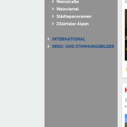
S
Weinstraße
Weinviertel
Städtepanoramen
Zillertaler Alpen
INTERNATIONAL
DEKO- UND STIMMUNGSBILDER
1
v