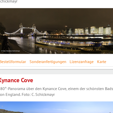
chickmayr
Bestellformular
Sonderanfertigungen
Lizenzanfrage
Karte
Kynance Cove
80°-Panorama über den Kynance Cove, einem der schönsten Badst
on England. Foto: C. Schickmayr