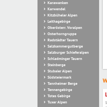
Karawanken
Karwendel
Kitzbüheler Alpen
Leithagebirge
Oberösterr. Voralpen
Osterhorngruppe
Radstädter Tauern
Salzkammergutberge
Salzburger Schieferalpen
Schladminger Tauern
Steinberge
Stubaier Alpen
Südsteiermark
W
Tannheimer Berge
Tennengebirge
Totes Gebirge
Tuxer Alpen
1