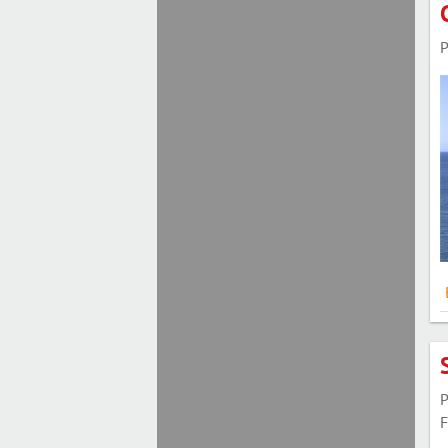
P
P
F